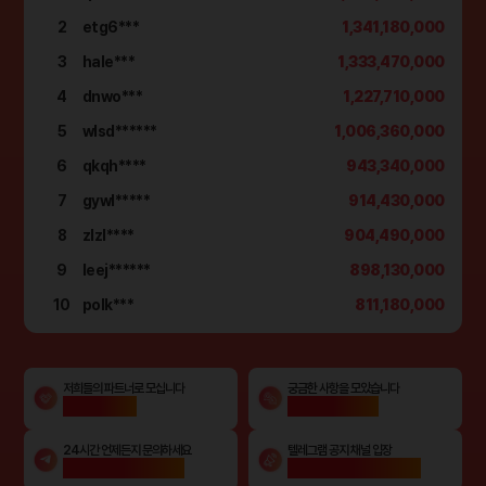
2
etg6***
1,341,180,000
3
hale***
1,333,470,000
4
dnwo***
1,227,710,000
5
wlsd******
1,006,360,000
6
qkqh****
943,340,000
7
gywl*****
914,430,000
8
zlzl****
904,490,000
9
leej******
898,130,000
10
polk***
811,180,000
저희들의 파트너로 모십니다
궁금한 사항을 모았습니다
파트너 문의
자주 묻는 질문
24시간 언제든지 문의하세요
텔레그램 공지 채널 입장
365 텔레그램 문의
텔레그램 실시간 공지