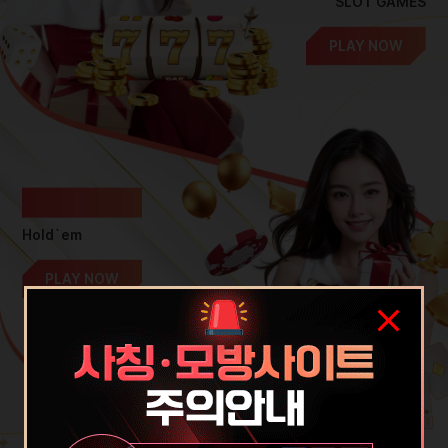
SLOT GAMES
PLAY NOW
홀덤
Hold`em
PLAY NOW