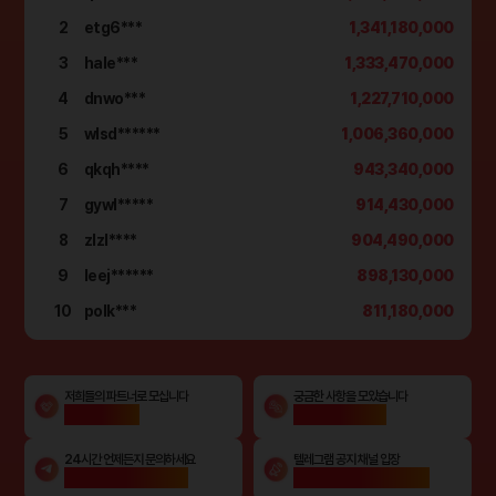
2
etg6***
1,341,180,000
3
hale***
1,333,470,000
4
dnwo***
1,227,710,000
5
wlsd******
1,006,360,000
6
qkqh****
943,340,000
7
gywl*****
914,430,000
8
zlzl****
904,490,000
9
leej******
898,130,000
10
polk***
811,180,000
저희들의 파트너로 모십니다
궁금한 사항을 모았습니다
파트너 문의
자주 묻는 질문
24시간 언제든지 문의하세요
텔레그램 공지 채널 입장
365 텔레그램 문의
텔레그램 실시간 공지