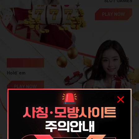
SLOT GAMES
PLAY NOW
홀덤
Hold`em
PLAY NOW